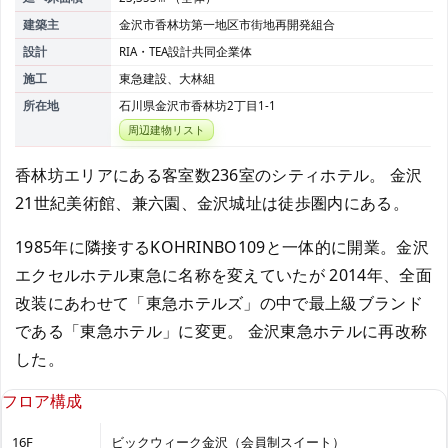
建築主
金沢市香林坊第一地区市街地再開発組合
設計
RIA・TEA設計共同企業体
施工
東急建設、大林組
所在地
石川県金沢市香林坊2丁目1-1
周辺建物リスト
香林坊エリアにある客室数236室のシティホテル。 金沢
21世紀美術館、兼六園、金沢城址は徒歩圏内にある。
1985年に隣接するKOHRINBO109と一体的に開業。金沢
エクセルホテル東急に名称を変えていたが 2014年、全面
改装にあわせて「東急ホテルズ」の中で最上級ブランド
である「東急ホテル」に変更。 金沢東急ホテルに再改称
した。
フロア構成
16F
ビックウィーク金沢（会員制スイート）