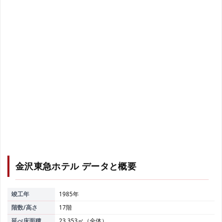
金沢東急ホテル
データと概要
竣工年
1985年
階数/高さ
17階
延べ床面積
23,353㎡（全体）