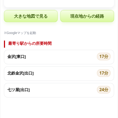
大きな地図で見る
現在地からの経路
※Googleマップを起動
最寄り駅からの所要時間
17分
金沢[東口]
17分
北鉄金沢[出口]
24分
七ツ屋[出口]