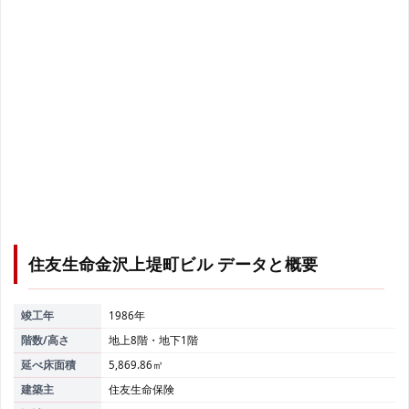
住友生命金沢上堤町ビル
データと概要
竣工年
1986年
階数/高さ
地上8階・地下1階
延べ床面積
5,869.86㎡
建築主
住友生命保険