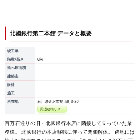
北國銀行第二本館
データと概要
竣工年
階数/高さ
6階
延べ床面積
建築主
設計
施工
所在地
石川県金沢市尾山町3-30
周辺建物リスト
百万石通りの旧・北國銀行本店に隣接して立っていた業
務棟。 北國銀行の本店移転に伴って閉鎖解体。 跡地には