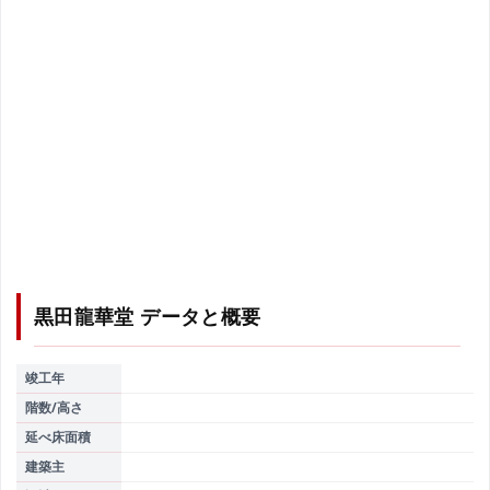
黒田龍華堂
データと概要
竣工年
階数/高さ
延べ床面積
建築主