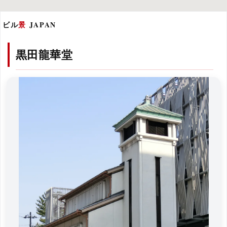
ビル
景
JAPAN
黒田龍華堂