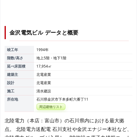
金沢電気ビル
データと概要
竣工年
1994年
階数/高さ
地上5階・地下1階
延べ床面積
17,954㎡
建築主
北電産業
設計
北電産業
施工
清水建設
所在地
石川県金沢市下本多町六番丁11
周辺建物リスト
北陸電力（本店：富山市）の石川県内における最大拠
点。 北陸電力送配電 石川支社や金沢エナジー本社など、