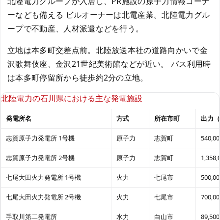
北陸電力グループが入居し、PR施設の原子力情報コーナ
ーなども備える ビルオーナーは北電産業。北陸電力グル
ープで不動産、人材派遣などを行う。
立地は本多町交差点前。北陸放送本社の道路向かいで金
沢歌舞伎座、金沢21世紀美術館などが近い。 バス利用時
は本多町停留所から徒歩約2分の立地。
北陸電力の石川県における主な発電施設
発電所名
方式
所在市町
出力（
志賀原子力発電所 1号機
原子力
志賀町
540,00
志賀原子力発電所 2号機
原子力
志賀町
1,358,
七尾大田火力発電所 1号機
火力
七尾市
500,00
七尾大田火力発電所 2号機
火力
七尾市
700,00
手取川第二発電所
水力
白山市
89,500