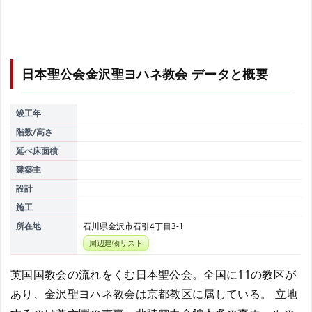
日本聖公会金沢聖ヨハネ教会
データと概要
竣工年
階数/高さ
延べ床面積
建築主
設計
施工
所在地
石川県金沢市石引4丁目3-1
周辺建物リスト
英国国教会の流れをくむ日本聖公会。全国に11の教区が
あり、金沢聖ヨハネ教会は京都教区に属している。 立地