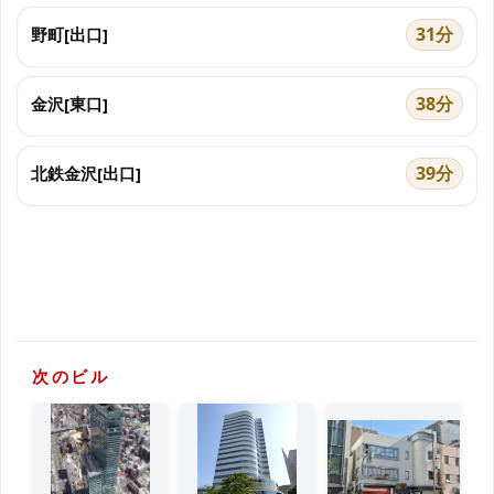
31分
野町[出口]
38分
金沢[東口]
39分
北鉄金沢[出口]
次のビル