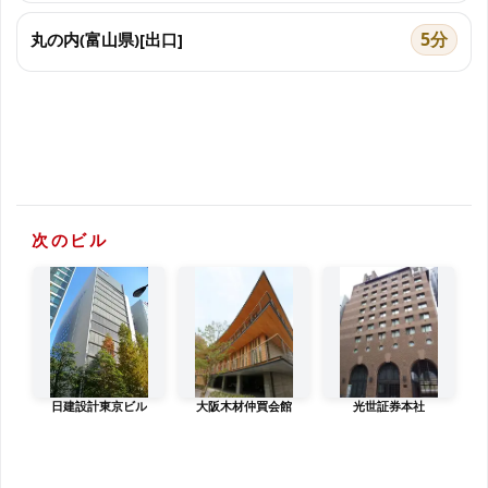
5分
丸の内(富山県)[出口]
次のビル
日建設計東京ビル
大阪木材仲買会館
光世証券本社