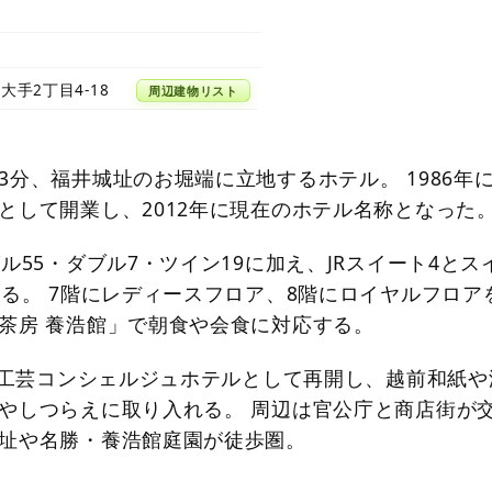
大手2丁目4-18
周辺建物リスト
3分、福井城址のお堀端に立地するホテル。 1986年
として開業し、2012年に現在のホテル名称となった
ル55・ダブル7・ツイン19に加え、JRスイート4とス
える。 7階にレディースフロア、8階にロイヤルフロア
茶房 養浩館」で朝食や会食に対応する。
伝統工芸コンシェルジュホテルとして再開し、越前和紙や
やしつらえに取り入れる。 周辺は官公庁と商店街が
址や名勝・養浩館庭園が徒歩圏。