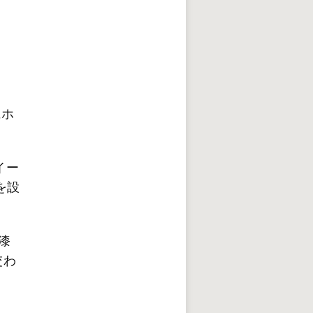
にホ
。
イー
を設
漆
交わ