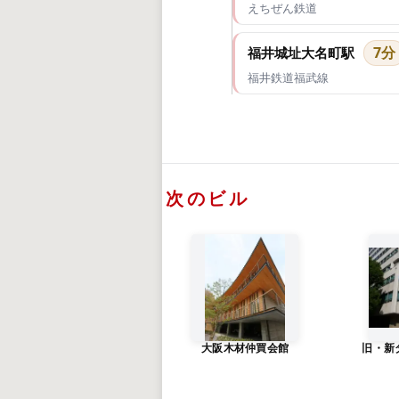
えちぜん鉄道
7分
福井城址大名町駅
福井鉄道福武線
次のビル
大阪木材仲買会館
旧・新