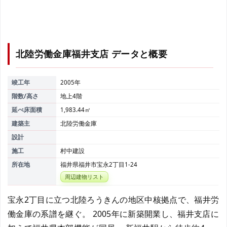
北陸労働金庫福井支店
データと概要
竣工年
2005年
階数/高さ
地上4階
延べ床面積
1,983.44㎡
建築主
北陸労働金庫
設計
施工
村中建設
所在地
福井県福井市宝永2丁目1-24
周辺建物リスト
宝永2丁目に立つ北陸ろうきんの地区中核拠点で、福井労
働金庫の系譜を継ぐ。 2005年に新築開業し、福井支店に