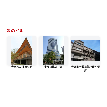
次のビル
大阪木材仲買会館
東宝日比谷ビル
大阪市交通局曽根崎変電
所