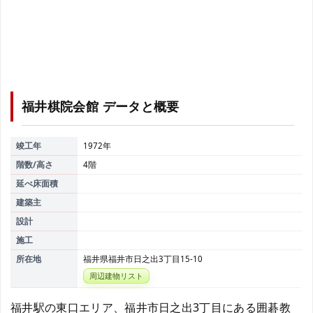
福井棋院会館
データと概要
竣工年
1972年
階数/高さ
4階
延べ床面積
建築主
設計
施工
所在地
福井県福井市日之出3丁目15-10
周辺建物リスト
福井駅の東口エリア、福井市日之出3丁目にある囲碁教