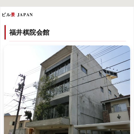
ビル
景
JAPAN
福井棋院会館