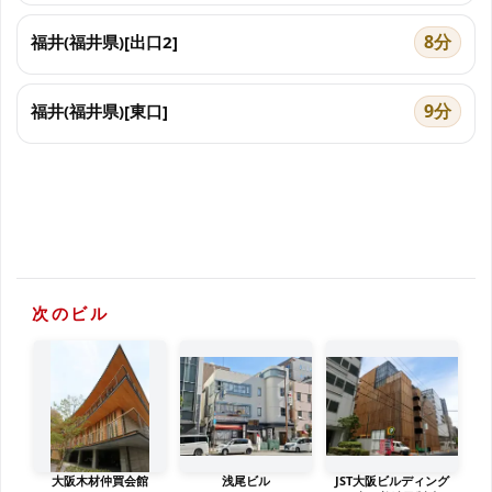
8分
福井(福井県)[出口2]
9分
福井(福井県)[東口]
次のビル
大阪木材仲買会館
浅尾ビル
JST大阪ビルディング