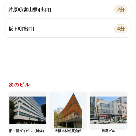
2分
片原町(富山県)[出口]
4分
坂下町[出口]
次のビル
旧・新ダイビル（解体）
大阪木材仲買会館
浅尾ビル