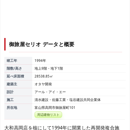
御旅屋セリオ
データと概要
竣工年
1994年
階数/高さ
地上9階・地下1階
延べ床面積
28538.85㎡
建築主
オタヤ開発
設計
アール・アイ・エー
施工
清水建設・佐藤工業・塩谷建設共同企業体
所在地
富山県高岡市御旅屋町101
周辺建物リスト
大和高岡店を核にして1994年に開業した再開発複合施