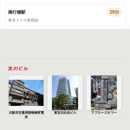
29分
南行徳駅
東京メトロ東西線
次のビル
大阪市交通局曽根崎変電
東宝日比谷ビル
アプローズタワー
所