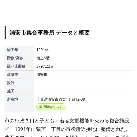
浦安市集合事務所
データと概要
竣工年
1991年
階数/高さ
地上5階
延べ床面積
3797.22㎡
建築主
浦安市
設計
施工
所在地
千葉県浦安市猫実1丁目12-38
周辺建物リスト
市の行政窓口と子ども・若者支援機能を束ねる複合施設
で、1991年に猫実一丁目の市役所近接地に整備された。