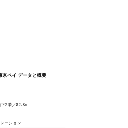
東京ベイ
データと概要
下2階／82.8m
ポレーション