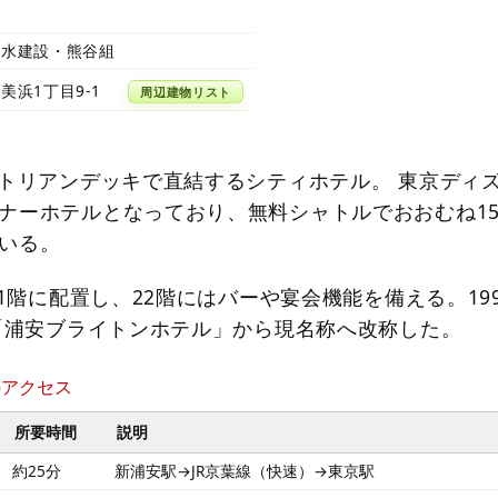
清水建設・熊谷組
美浜1丁目9-1
周辺建物リスト
ストリアンデッキで直結するシティホテル。 東京ディ
ナーホテルとなっており、無料シャトルでおおむね1
いる。
21階に配置し、22階にはバーや宴会機能を備える。199
に「浦安ブライトンホテル」から現名称へ改称した。
のアクセス
所要時間
説明
約25分
新浦安駅→JR京葉線（快速）→東京駅