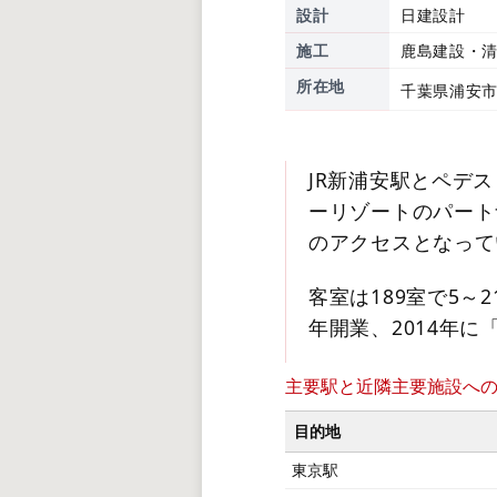
設計
日建設計
施工
鹿島建設・
所在地
千葉県浦安市
JR新浦安駅とペデ
ーリゾートのパート
のアクセスとなって
客室は189室で5～
年開業、2014年
主要駅と近隣主要施設へ
目的地
東京駅