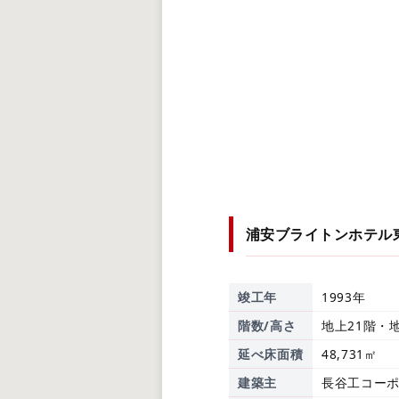
浦安ブライトンホテル
竣工年
1993年
階数/高さ
地上21階・地
延べ床面積
48,731㎡
建築主
長谷工コー