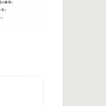
城が象徴）
ー等）
ー）