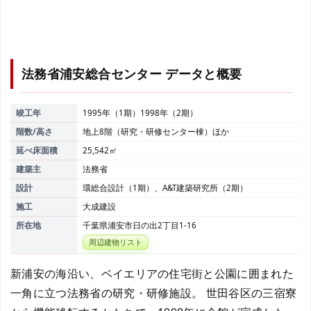
法務省浦安総合センター
データと概要
竣工年
1995年（1期）1998年（2期）
階数/高さ
地上8階（研究・研修センター棟）ほか
延べ床面積
25,542㎡
建築主
法務省
設計
環総合設計（1期）、A&T建築研究所（2期）
施工
大成建設
所在地
千葉県浦安市日の出2丁目1-16
周辺建物リスト
新浦安の海沿い、ベイエリアの住宅街と公園に囲まれた
一角に立つ法務省の研究・研修施設。 世田谷区の三宿寮