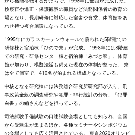
から機能移転するかたちで、1998年に全館が完成した。
検察官や矯正・保護観察の職員など法務関係者の教育の
場となり、長期研修に対応した宿舎や食堂、体育館をあ
わせ持つ複合施設になっている。
1995年にガラスカーテンウォールで覆われた5階建ての
研修棟と宿泊棟「ひので寮」が完成。 1998年には8階建
ての研究・研修センター棟と宿泊棟「みづき寮」、体育
館が加わり、模擬法廷も備えた現在の体制が整った。 寮
は全て個室で、410名が泊まれる構成となっている。
中核となる研究棟には法務総合研究所研究部が入り、刑
事政策全般の調査研究や犯罪・非行統計の分析、「犯罪
白書」の編さんなどを担っている。
司法試験予備試験の口述試験会場としても知られ、全国
から受験生が集まるほか、各種セミナーやシンポジウム
の会場としても広く活用されている。 東京2020オリンピ