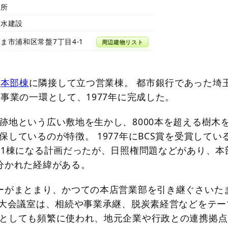
務所
清水建設
ま市浦和区常盤7丁目4-1
周辺建物リスト
本部棟
に隣接して立つ営業棟。 都市銀行であった埼
念事業の一環として、1977年に完成した。
跡地という広い敷地を生かし、8000本を超える樹木
しているのが特徴。 1977年にBCS賞を受賞してい
ル1棟になる計画だったが、日照権問題などがあり、本
分かれた経緯がある。
ーがまとまり、かつての本店営業部を引き継ぐさいた
の大会議室は、相続や事業承継、脱炭素経営などをテー
としても頻繁に使われ、地元企業や行政との連携拠点