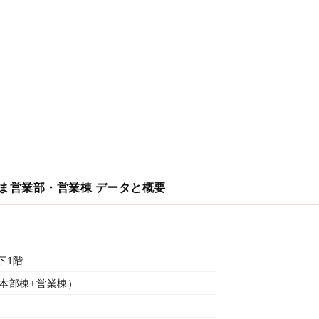
たま営業部・営業棟
データと概要
下1階
2（本部棟+営業棟）