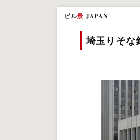
ビル
景
JAPAN
埼玉りそな