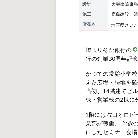
設計
大栄建築事
施工
鹿島建設、
所在地
埼玉県さいた
埼玉りそな銀行の
行の創業30周年記
かつての常盤小学校
えた広場・緑地を確保
当初、14階建てビ
棟・営業棟の2棟に
1階には窓口とロビ
業部が稼働。 2階
にしたセミナー会場