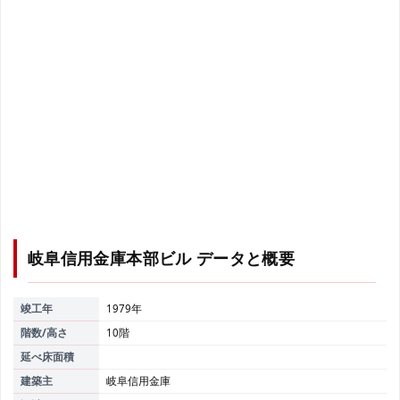
岐阜信用金庫本部ビル
データと概要
竣工年
1979年
階数/高さ
10階
延べ床面積
建築主
岐阜信用金庫