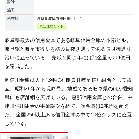
設計
施工
所在地
岐阜県岐阜市神田町6丁目11
周辺建物リスト
岐阜県最大の信用金庫である岐阜信用金庫の本部ビル。
岐阜駅と岐阜市役所を結ぶ目抜き通りである長良橋通り
沿いに立っている。 完成と同じ年には預金量5,000億円
を達成した。
同信用金庫は大正13年に有限責任岐阜信用組合として設
立。昭和26年から現商号。 地盤である岐阜県のほか愛知
県にも店舗網を広げている。 恵那信用金庫との合併、中
津川信用組合の事業譲受を経て、預金量は2兆円を超え
た。 全国250以上ある信用金庫の中で10位クラスに位置
している。