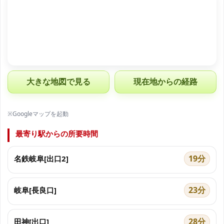
大きな地図で見る
現在地からの経路
※Googleマップを起動
最寄り駅からの所要時間
19分
名鉄岐阜[出口2]
23分
岐阜[長良口]
28分
田神[出口]