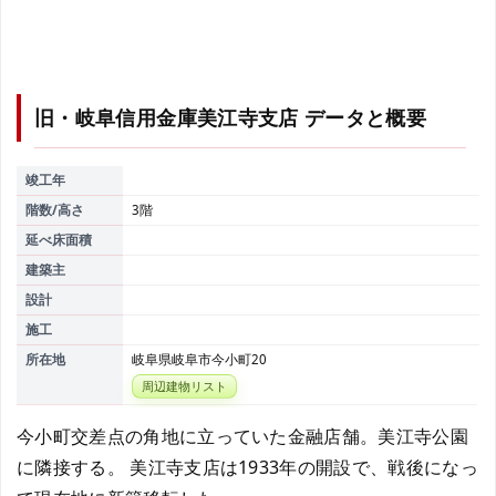
旧・岐阜信用金庫美江寺支店
データと概要
竣工年
階数/高さ
3階
延べ床面積
建築主
設計
施工
所在地
岐阜県岐阜市今小町20
周辺建物リスト
今小町交差点の角地に立っていた金融店舗。美江寺公園
に隣接する。 美江寺支店は1933年の開設で、戦後になっ