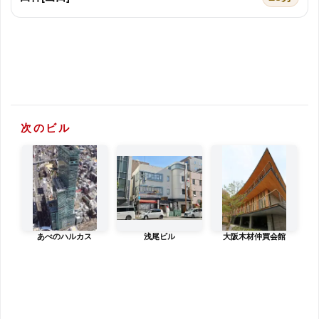
次のビル
あべのハルカス
浅尾ビル
大阪木材仲買会館