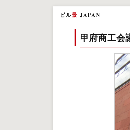
ビル
景
JAPAN
甲府商工会