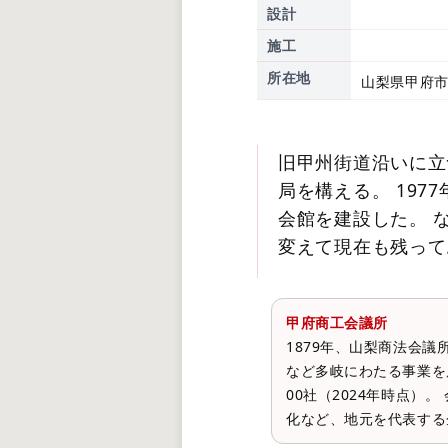
設計
施工
所在地
山梨県甲府市
旧甲州街道沿いに立
局を構える。 197
会館を建設した。 
変えて現在も残って
甲府商工会議所
1879年、山梨商法会
など多岐にわたる事業を
00社（2024年時点
化など、地元を代表する