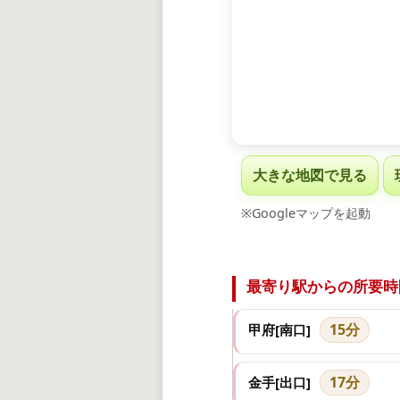
大きな地図で見る
※Googleマップを起動
最寄り駅からの所要時
15分
甲府[南口]
17分
金手[出口]