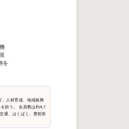
務
現
称を
言、人材育成、地域振興
担う。 会員数は約4,1
梨交通、はくばく、豊前医