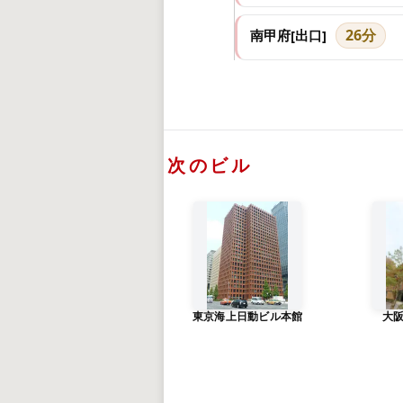
26分
南甲府[出口]
次のビル
東京海上日動ビル本館
大