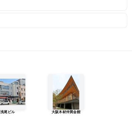
浅尾ビル
大阪木材仲買会館