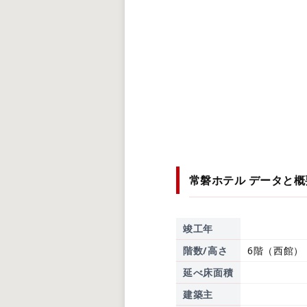
常磐ホテル
データと概
竣工年
階数/高さ
6階（西館）
延べ床面積
建築主