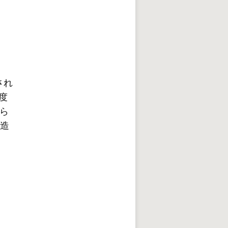
され
度
ら
屋造