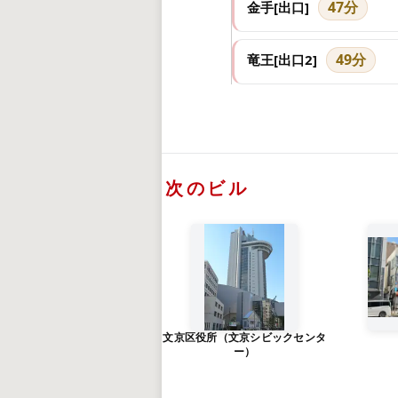
47分
金手[出口]
49分
竜王[出口2]
次のビル
文京区役所（文京シビックセンタ
ー）