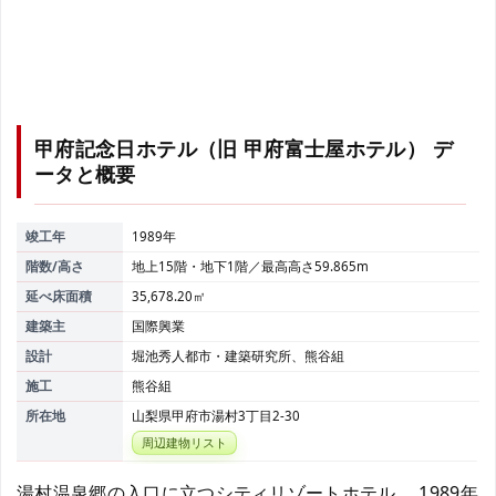
甲府記念日ホテル（旧 甲府富士屋ホテル）
デ
ータと概要
竣工年
1989年
階数/高さ
地上15階・地下1階／最高高さ59.865m
延べ床面積
35,678.20㎡
建築主
国際興業
設計
堀池秀人都市・建築研究所、熊谷組
施工
熊谷組
所在地
山梨県甲府市湯村3丁目2-30
周辺建物リスト
湯村温泉郷の入口に立つシティリゾートホテル。 1989年