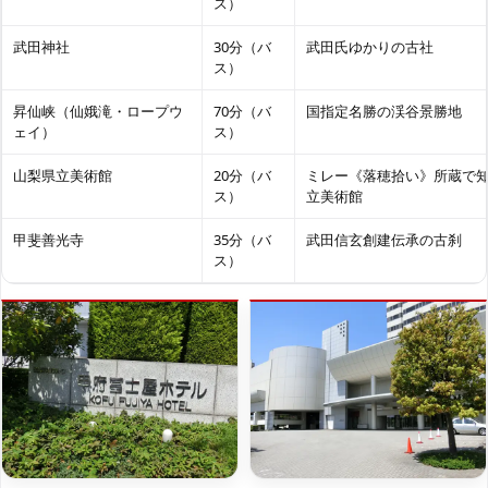
ス）
武田神社
30分（バ
武田氏ゆかりの古社
ス）
昇仙峡（仙娥滝・ロープウ
70分（バ
国指定名勝の渓谷景勝地
ェイ）
ス）
山梨県立美術館
20分（バ
ミレー《落穂拾い》所蔵で
ス）
立美術館
甲斐善光寺
35分（バ
武田信玄創建伝承の古刹
ス）