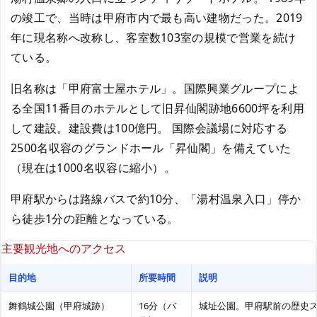
の竣工で、当時は甲府市内で最も高い建物だった。2019
年に現名称へ改称し、客室数103室の規模で営業を続け
ている。
旧名称は「甲府富士屋ホテル」。国際興業グループによ
る全国11番目のホテルとして旧昇仙閣跡地6600坪を利用
して建設。建設費は100億円。 国際会議場に対応する
2500名収容のグランドホール「昇仙閣」を備えていた
（現在は1000名収容に縮小）。
甲府駅からは路線バスで約10分、「湯村温泉入口」停か
ら徒歩1分の距離となっている。
主要観光地へのアクセス
目的地
所要時間
説明
舞鶴城公園（甲府城跡）
16分（バ
城址公園。甲府駅前の歴史