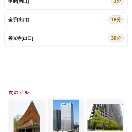
3分
甲府[南口]
18分
金手[出口]
30分
善光寺[出口]
次のビル