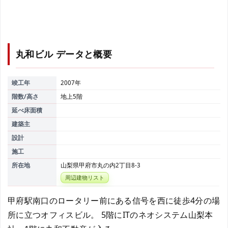
丸和ビル
データと概要
竣工年
2007年
階数/高さ
地上5階
延べ床面積
建築主
設計
施工
所在地
山梨県甲府市丸の内2丁目8-3
周辺建物リスト
甲府駅南口のロータリー前にある信号を西に徒歩4分の場
所に立つオフィスビル。 5階にITのネオシステム山梨本