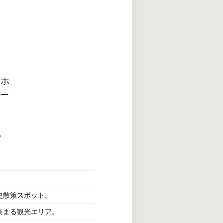
スホ
リー
。
史散策スポット。
集まる観光エリア。