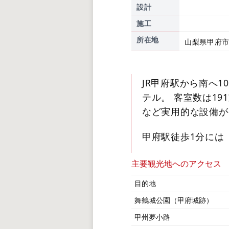
設計
施工
所在地
山梨県甲府市
JR甲府駅から南へ
テル。 客室数は1
など実用的な設備が
甲府駅徒歩1分には
主要観光地へのアクセス
目的地
舞鶴城公園（甲府城跡）
甲州夢小路