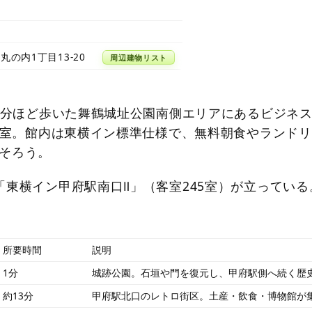
丸の内1丁目13-20
周辺建物リスト
10分ほど歩いた舞鶴城址公園南側エリアにあるビジネ
91室。館内は東横イン標準仕様で、無料朝食やランド
そろう。
「東横イン甲府駅南口Ⅱ」（客室245室）が立っている
所要時間
説明
1分
城跡公園。石垣や門を復元し、甲府駅側へ続く歴
約13分
甲府駅北口のレトロ街区。土産・飲食・博物館が