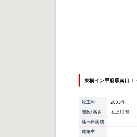
東横イン甲府駅南口Ⅰ
竣工年
2003年
階数/高さ
地上12階
延べ床面積
建築主