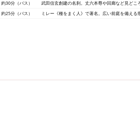
約30分（バス）
武田信玄創建の名刹。丈六本尊や回廊など見どこ
約25分（バス）
ミレー《種をまく人》で著名。広い前庭を備える