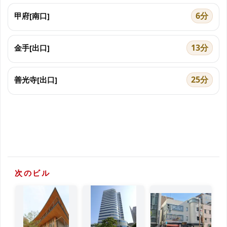
6分
甲府[南口]
13分
金手[出口]
25分
善光寺[出口]
次のビル