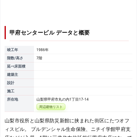
甲府センタービル
データと概要
竣工年
1986年
階数/高さ
7階
延べ床面積
建築主
設計
施工
所在地
山梨県甲府市丸の内1丁目17-14
周辺建物リスト
山梨市役所と山梨県防災新館に挟まれた街区にたつオフ
ィスビル。 プルデンシャル生命保険、ニチイ学館甲府支