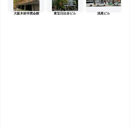
大阪木材仲買会館
東宝日比谷ビル
浅尾ビル