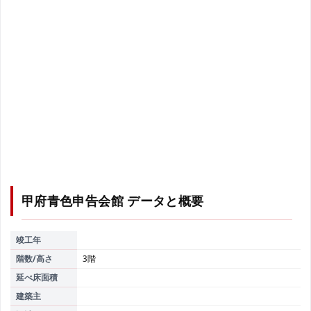
甲府青色申告会館
データと概要
竣工年
階数/高さ
3階
延べ床面積
建築主