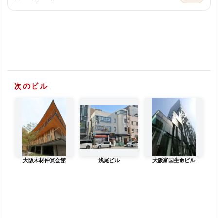
次のビル
大阪木材仲買会館
浅尾ビル
大阪富国生命ビル