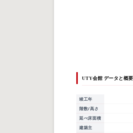
UTY会館
データと概
竣工年
階数/高さ
延べ床面積
建築主