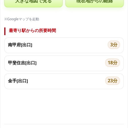
大きな地図で見る
現在地からの経路
※Googleマップを起動
最寄り駅からの所要時間
3分
南甲府[出口]
18分
甲斐住吉[出口]
23分
金手[出口]