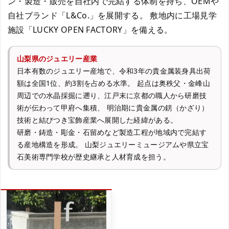
ン・製造・販売を自社内で完結する体制を持ち、OEMや
自社ブランド「L&Co.」を展開する。 敷地内に工場見学
施設「LUCKY OPEN FACTORY」を備える。
山梨県のジュエリー産業
日本有数のジュエリー産地で、令和3年の貴金属装身具出荷
額は全国1位、約3割を占める水準。 起点は奥秩父・金峰山
周辺での水晶採掘に遡り、江戸末に京都の職人から研磨技
術が伝わって甲府へ集積、 明治期に貴金属の錺（かざり）
技術と結びつき宝飾産業へ展開した経緯がある。
研磨・鋳造・彫金・石留めなど製造工程が地域内で完結す
る産地構造を形成。 山梨ジュエリーミュージアムや県立宝
石美術専門学校が歴史継承と人材育成を担う。