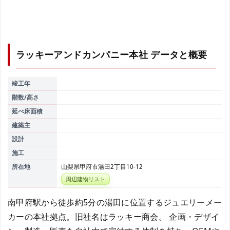
ラッキーアンドカンパニー本社
データと概要
竣工年
階数/高さ
延べ床面積
建築主
設計
施工
所在地
山梨県甲府市湯田2丁目10-12
周辺建物リスト
南甲府駅から徒歩約5分の湯田に位置するジュエリーメー
カーの本社拠点。旧社名はラッキー商会。 企画・デザイ