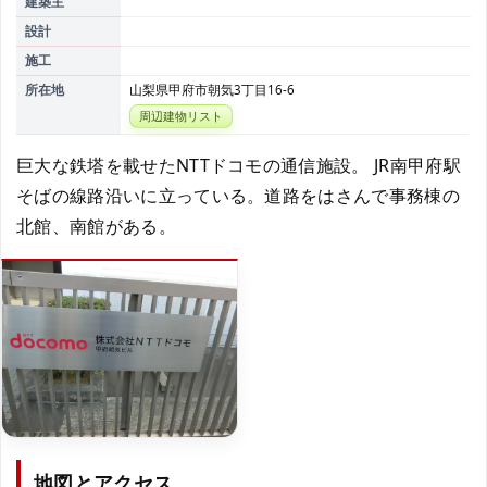
建築主
設計
施工
所在地
山梨県甲府市朝気3丁目16-6
周辺建物リスト
巨大な鉄塔を載せたNTTドコモの通信施設。 JR南甲府駅
そばの線路沿いに立っている。道路をはさんで事務棟の
北館、南館がある。
地図とアクセス