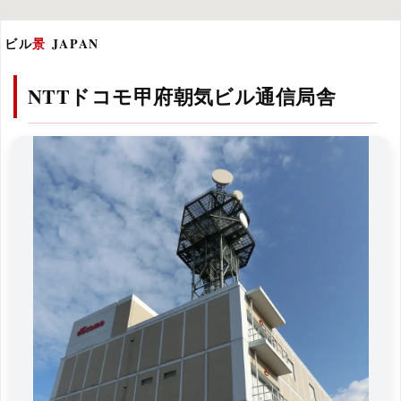
ビル
景
JAPAN
NTTドコモ甲府朝気ビル通信局舎