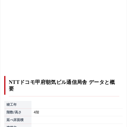
NTTドコモ甲府朝気ビル通信局舎
データと概
要
竣工年
階数/高さ
4階
延べ床面積