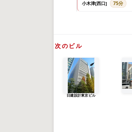
75分
小木津[西口]
次のビル
日建設計東京ビル