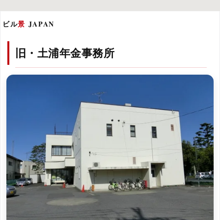
ビル
景
JAPAN
旧・土浦年金事務所