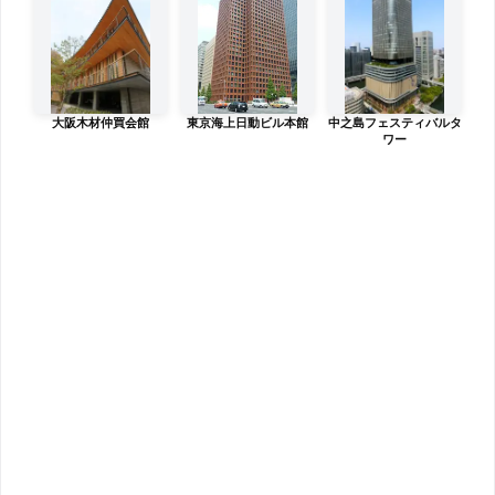
大阪木材仲買会館
東京海上日動ビル本館
中之島フェスティバルタ
ワー