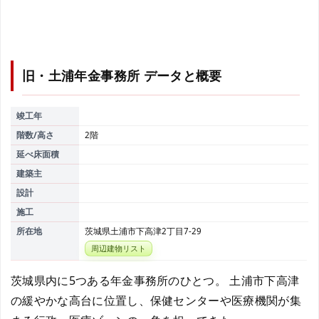
旧・土浦年金事務所
データと概要
竣工年
階数/高さ
2階
延べ床面積
建築主
設計
施工
所在地
茨城県土浦市下高津2丁目7-29
周辺建物リスト
茨城県内に5つある年金事務所のひとつ。 土浦市下高津
の緩やかな高台に位置し、保健センターや医療機関が集