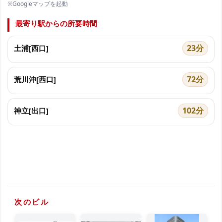
※Googleマップを起動
最寄り駅からの所要時間
23分
土浦[西口]
72分
荒川沖[西口]
102分
神立[出口]
次のビル