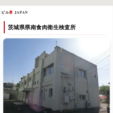
ビル
景
JAPAN
茨城県県南食肉衛生検査所