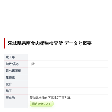
茨城県県南食肉衛生検査所
データと概要
竣工年
階数/高さ
3階
延べ床面積
建築主
設計
施工
所在地
茨城県土浦市下高津2丁目7-38
周辺建物リスト