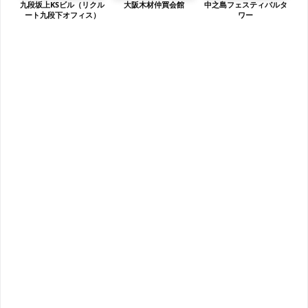
九段坂上KSビル（リクル
大阪木材仲買会館
中之島フェスティバルタ
ート九段下オフィス）
ワー