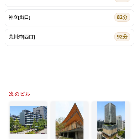
82分
神立[出口]
92分
荒川沖[西口]
次のビル