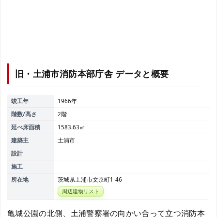
旧・土浦市消防本部庁舎
データと概要
竣工年
1966年
階数/高さ
2階
延べ床面積
1583.63㎡
建築主
土浦市
設計
施工
所在地
茨城県土浦市文京町1-46
周辺建物リスト
亀城公園の北側、土浦警察署の向かい合って立つ消防本