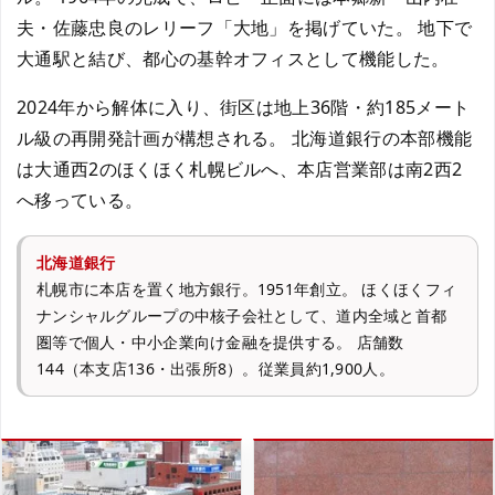
夫・佐藤忠良のレリーフ「大地」を掲げていた。 地下で
大通駅と結び、都心の基幹オフィスとして機能した。
2024年から解体に入り、街区は地上36階・約185メート
ル級の再開発計画が構想される。 北海道銀行の本部機能
は大通西2のほくほく札幌ビルへ、本店営業部は南2西2
へ移っている。
北海道銀行
札幌市に本店を置く地方銀行。1951年創立。 ほくほくフィ
ナンシャルグループの中核子会社として、道内全域と首都
圏等で個人・中小企業向け金融を提供する。 店舗数
144（本支店136・出張所8）。従業員約1,900人。