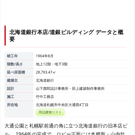
北海道銀行本店/道銀ビルディング
データと概
要
竣工年
1964年8月
階数/高さ
地上12階・地下3階
延べ床面積
28,793.47㎡
建築主
北海道銀行
設計
山下壽郎設計事務所・田上建築制作事務所
施工
竹中工務店
所在地
北海道札幌市中央区大通西4丁目
周辺建物リスト
大通公園と札幌駅前通の角に立つ北海道銀行の旧本店ビ
ル。 1964年の完成で、ロビー正面には本郷新・山内壮