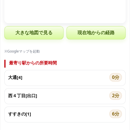
大きな地図で見る
現在地からの経路
※Googleマップを起動
最寄り駅からの所要時間
0分
大通[4]
2分
西４丁目[出口]
6分
すすきの[1]