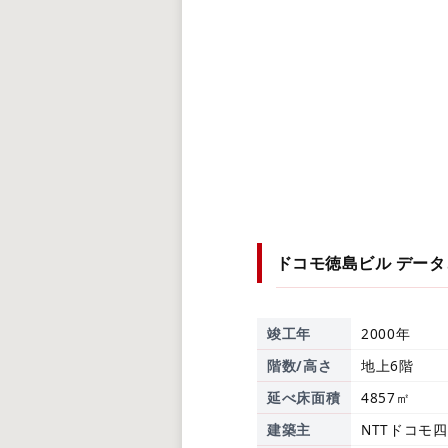
ドコモ徳島ビル
データ
竣工年
2000年
階数/高さ
地上6階
延べ床面積
4857㎡
建築主
NTTドコモ