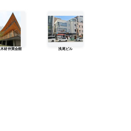
阪木材仲買会館
浅尾ビル