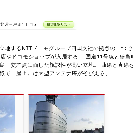
北常三島町1丁目6
周辺建物リスト
立地するNTTドコモグループ四国支社の拠点の一つで
支店やドコモショップが入居する。 国道11号線と徳島
島」交差点に面した視認性が高い立地。 曲線と直線
徴で、屋上には大型アンテナ塔がそびえる。