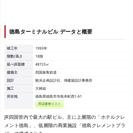
徳島ターミナルビル
データと概要
竣工年
1993年
階数/高さ
18階
延べ床面積
48723㎡
建築主
四国旅客鉄道
設計
観光企画設計社、弾建築設計事務所
施工
大林組
所在地
徳島県徳島市寺島本町西1-61
周辺建物リスト
JR四国管内で最大の駅ビル。主に上層階の「ホテルクレ
メント徳島」、低層階の商業施設「徳島クレメントプラ