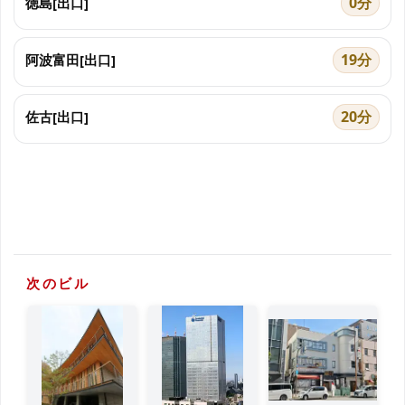
0分
徳島[出口]
19分
阿波富田[出口]
20分
佐古[出口]
次のビル