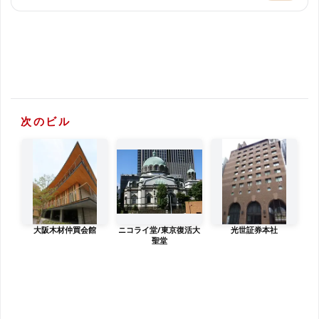
次のビル
大阪木材仲買会館
ニコライ堂/東京復活大
光世証券本社
聖堂