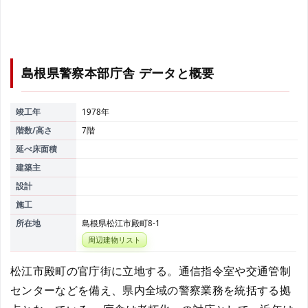
島根県警察本部庁舎
データと概要
竣工年
1978年
階数/高さ
7階
延べ床面積
建築主
設計
施工
所在地
島根県松江市殿町8-1
周辺建物リスト
松江市殿町の官庁街に立地する。通信指令室や交通管制
センターなどを備え、県内全域の警察業務を統括する拠