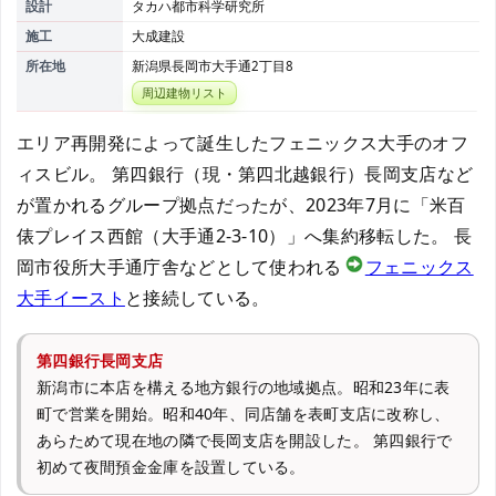
設計
タカハ都市科学研究所
施工
大成建設
所在地
新潟県長岡市大手通2丁目8
周辺建物リスト
エリア再開発によって誕生したフェニックス大手のオフ
ィスビル。 第四銀行（現・第四北越銀行）長岡支店など
が置かれるグループ拠点だったが、2023年7月に「米百
俵プレイス西館（大手通2-3-10）」へ集約移転した。 長
岡市役所大手通庁舎などとして使われる
フェニックス
大手イースト
と接続している。
第四銀行長岡支店
新潟市に本店を構える地方銀行の地域拠点。昭和23年に表
町で営業を開始。昭和40年、同店舗を表町支店に改称し、
あらためて現在地の隣で長岡支店を開設した。 第四銀行で
初めて夜間預金金庫を設置している。