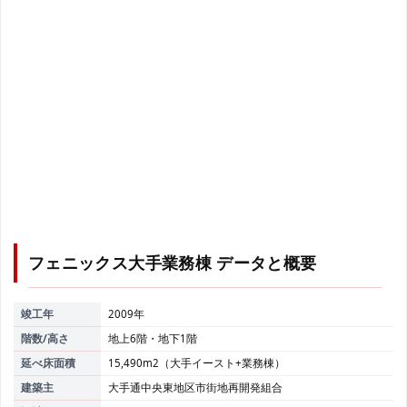
フェニックス大手業務棟
データと概要
竣工年
2009年
階数/高さ
地上6階・地下1階
延べ床面積
15,490m2（大手イースト+業務棟）
建築主
大手通中央東地区市街地再開発組合