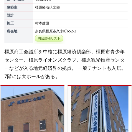
建築主
橿原経済倶楽部
設計
施工
村本建設
所在地
奈良県橿原市久米町652-2
周辺建物リスト
橿原商工会議所を中核に橿原経済倶楽部、橿原市青少年
センター、橿原ライオンズクラブ、橿原観光物産センタ
ーなどが入る地元経済界の拠点。 一般テナントも入居。
7階には大ホールがある。