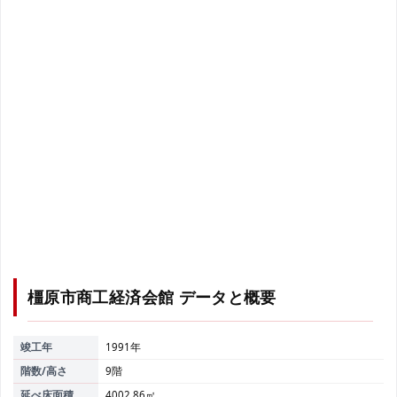
橿原市商工経済会館
データと概要
竣工年
1991年
階数/高さ
9階
延べ床面積
4002.86㎡