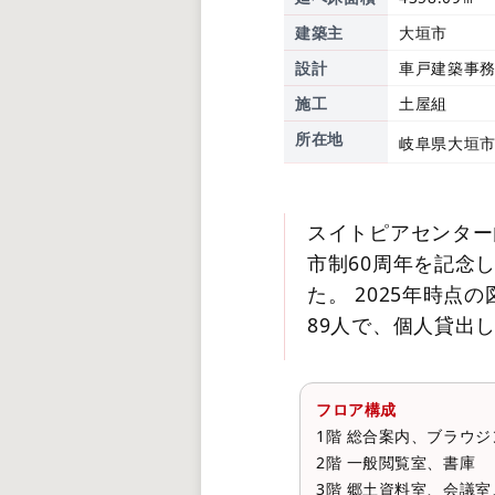
建築主
大垣市
設計
車戸建築事
施工
土屋組
所在地
岐阜県大垣市
スイトピアセンター
市制60周年を記念
た。 2025年時点の
89人で、個人貸出
フロア構成
1階 総合案内、ブラウ
2階 一般閲覧室、書庫
3階 郷土資料室、会議