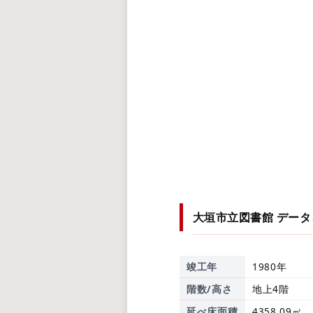
大垣市立図書館
データ
竣工年
1980年
階数/高さ
地上4階
延べ床面積
4358.09㎡