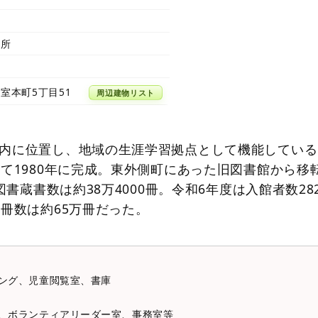
務所
室本町5丁目51
周辺建物リスト
内に位置し、地域の生涯学習拠点として機能している
して1980年に完成。東外側町にあった旧図書館から移
図書蔵書数は約38万4000冊。令和6年度は入館者数282
し冊数は約65万冊だった。
ジング、児童閲覧室、書庫
室、ボランティアリーダー室、事務室等