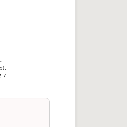
。
転し
,7