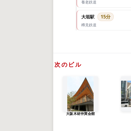
養老鉄道
15分
大垣駅
樽見鉄道
次のビル
大阪木材仲買会館