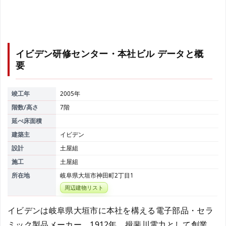
イビデン研修センター・本社ビル
データと概
要
竣工年
2005年
階数/高さ
7階
延べ床面積
建築主
イビデン
設計
土屋組
施工
土屋組
所在地
岐阜県大垣市神田町2丁目1
周辺建物リスト
イビデンは岐阜県大垣市に本社を構える電子部品・セラ
ミック製品メーカー。1912年、揖斐川電力として創業。