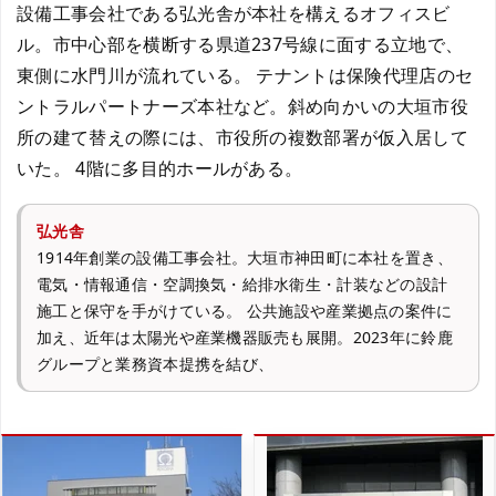
設備工事会社である弘光舎が本社を構えるオフィスビ
ル。市中心部を横断する県道237号線に面する立地で、
東側に水門川が流れている。 テナントは保険代理店のセ
ントラルパートナーズ本社など。斜め向かいの大垣市役
所の建て替えの際には、市役所の複数部署が仮入居して
いた。 4階に多目的ホールがある。
弘光舎
1914年創業の設備工事会社。大垣市神田町に本社を置き、
電気・情報通信・空調換気・給排水衛生・計装などの設計
施工と保守を手がけている。 公共施設や産業拠点の案件に
加え、近年は太陽光や産業機器販売も展開。2023年に鈴鹿
グループと業務資本提携を結び、