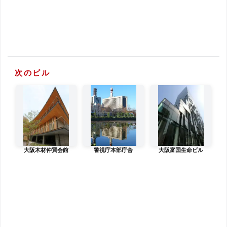
次のビル
大阪木材仲買会館
警視庁本部庁舎
大阪富国生命ビル