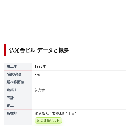
弘光舎ビル
データと概要
竣工年
1993年
階数/高さ
7階
延べ床面積
建築主
弘光舎
設計
施工
所在地
岐阜県大垣市神田町1丁目1
周辺建物リスト