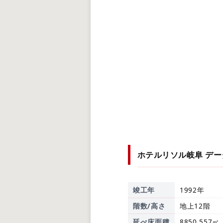
ホテルリソル岐阜
デー
竣工年
1992年
階数/高さ
地上12階
延べ床面積
8850.557㎡