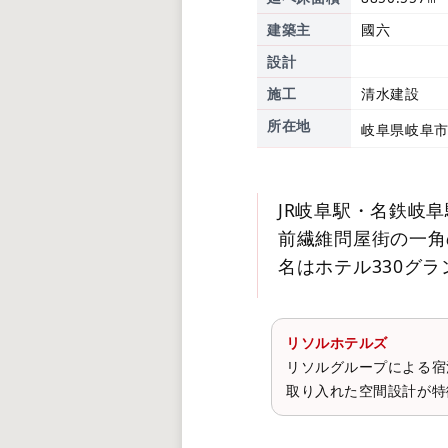
建築主
國六
設計
施工
清水建設
所在地
岐阜県岐阜市
JR岐阜駅・名鉄岐阜
前繊維問屋街の一角
名はホテル330グ
リソルホテルズ
リソルグループによる宿
取り入れた空間設計が特