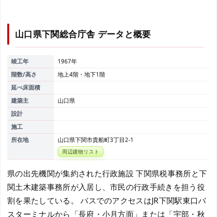
山口県下関総合庁舎
データと概要
竣工年
1967年
階数/高さ
地上4階・地下1階
延べ床面積
建築主
山口県
設計
施工
所在地
山口県下関市貴船町3丁目2-1
周辺建物リスト
県の出先機関が集約された行政施設 下関県税事務所と下
関土木建築事務所が入居し、市民の行政手続きを担う役
割を果たしている。 バスでのアクセスはJR下関駅東口バ
スターミナルから「長府・小月方面」または「宇部・秋