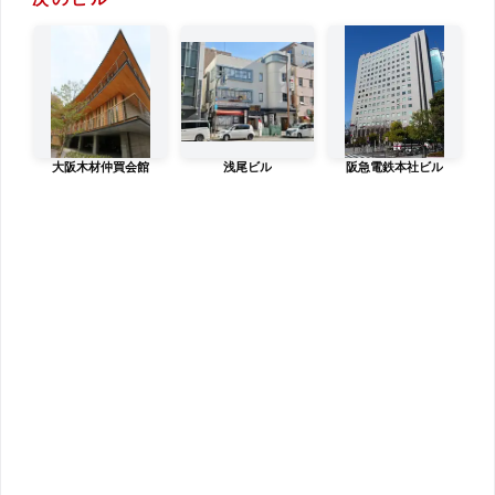
大阪木材仲買会館
浅尾ビル
阪急電鉄本社ビル