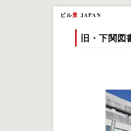
ビル
景
JAPAN
旧・下関図