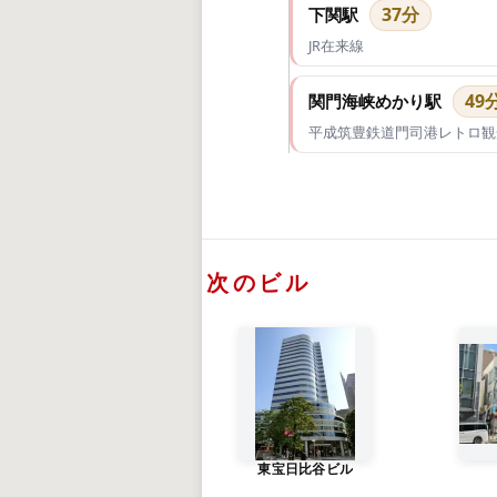
37分
下関駅
JR在来線
49
関門海峡めかり駅
平成筑豊鉄道門司港レトロ観
次のビル
東宝日比谷ビル