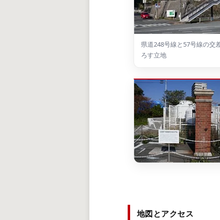
県道248号線と57号線の交
ろす立地
地図とアクセス