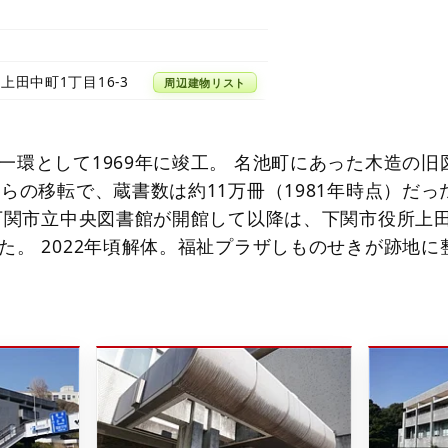
上田中町1丁目16-3
周辺建物リスト
一環として1969年に竣工。 名池町にあった木造の旧
からの移転で、蔵書数は約11万冊（1981年時点）だっ
に下関市立中央図書館が開館して以降は、下関市役所上
た。 2022年頃解体。福祉プラザしものせきが跡地に