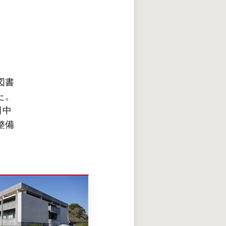
図書
た。
田中
整備