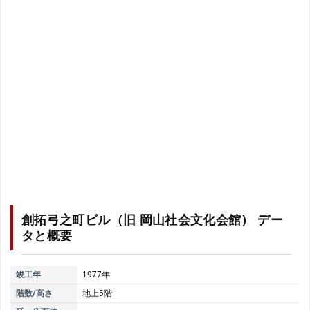
創拓弓之町ビル（旧 岡山社会文化会館）
デー
タと概要
竣工年
1977年
階数/高さ
地上5階