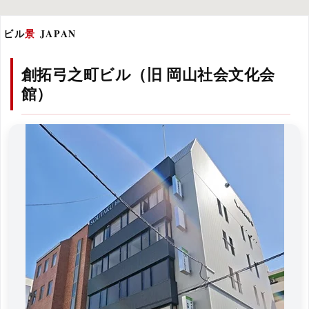
ビル
景
JAPAN
創拓弓之町ビル（旧 岡山社会文化会
館）