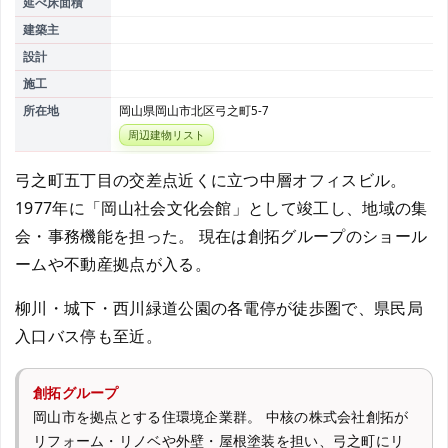
延べ床面積
建築主
設計
施工
所在地
岡山県岡山市北区弓之町5-7
周辺建物リスト
弓之町五丁目の交差点近くに立つ中層オフィスビル。
1977年に「岡山社会文化会館」として竣工し、地域の集
会・事務機能を担った。 現在は創拓グループのショール
ームや不動産拠点が入る。
柳川・城下・西川緑道公園の各電停が徒歩圏で、県民局
入口バス停も至近。
創拓グループ
岡山市を拠点とする住環境企業群。 中核の株式会社創拓が
リフォーム・リノベや外壁・屋根塗装を担い、弓之町にリ