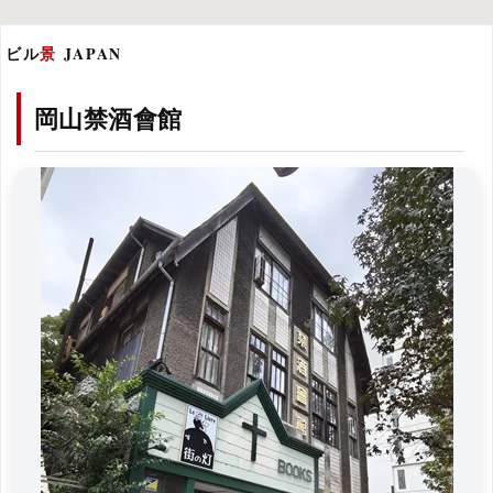
ビル
景
JAPAN
岡山禁酒會館