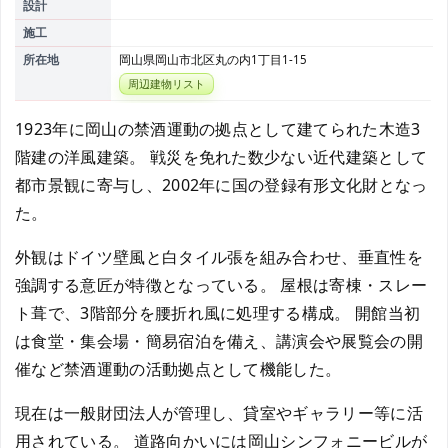
設計
施工
所在地
岡山県岡山市北区丸の内1丁目1-15
周辺建物リスト
1923年に岡山の禁酒運動の拠点として建てられた木造3
階建の洋風建築。 戦災を免れた数少ない近代建築として
都市景観に寄与し、2002年に国の登録有形文化財となっ
た。
外観はドイツ壁風と白タイル張を組み合わせ、垂直性を
強調する意匠が特徴となっている。 屋根は寄棟・スレー
ト葺で、3階部分を腰折れ風に処理する構成。 開館当初
は食堂・集会場・簡易宿泊を備え、講演会や展覧会の開
催など禁酒運動の活動拠点として機能した。
現在は一般財団法人が管理し、貸室やギャラリー等に活
用されている。 道路向かいには岡山シンフォニービルが