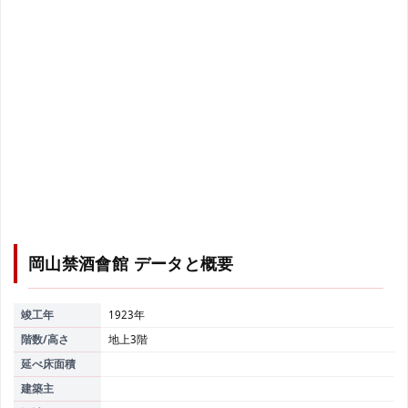
岡山禁酒會館
データと概要
竣工年
1923年
階数/高さ
地上3階
延べ床面積
建築主