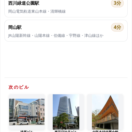
3分
西川緑道公園駅
岡山電気軌道東山本線・清輝橋線
4分
岡山駅
JR山陽新幹線・山陽本線・伯備線・宇野線・津山線ほか
次のビル
浅尾ビル
東宝日比谷ビル
大阪木材仲買会館