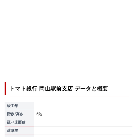
トマト銀行 岡山駅前支店
データと概要
竣工年
階数/高さ
6階
延べ床面積
建築主