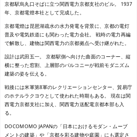
京都駅烏丸口そばに立つ関西電力京都支社のビル。 1937
年、京都電燈本社として完成した。
京都電燈は琵琶湖疏水の水力発電を背景に、京都の電灯
普及や電気鉄道にも関わった電力会社。 戦時の電力再編
で解散し、建物は関西電力の京都拠点へ受け継がれた。
設計は武田五一。 京都駅側へ向けた曲面のコーナー、縦
横に整った窓割、上層部のバルコニーが戦前モダニズム
建築の姿を伝える。
戦後には米軍第8軍のレクリエーションセンター、貿易庁
のホテルラクヨウとして使われた時期もある。 現在は関
西電力京都支社に加え、関西電力送配電京都本部も入
る。
DOCOMOMO JAPANの「日本におけるモダン・ムーブ
メントの建築」や「京都を彩る建物や庭園」にも選定さ