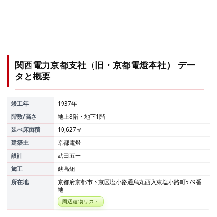
関西電力京都支社（旧・京都電燈本社）
デー
タと概要
竣工年
1937年
階数/高さ
地上8階・地下1階
延べ床面積
10,627㎡
建築主
京都電燈
設計
武田五一
施工
銭高組
所在地
京都府京都市下京区塩小路通烏丸西入東塩小路町579番
地
周辺建物リスト