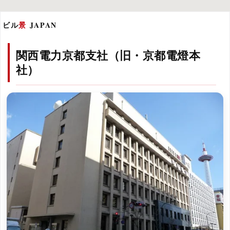
ビル
景
JAPAN
関西電力京都支社（旧・京都電燈本
社）