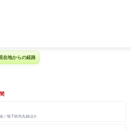
現在地からの経路
間
都線／地下鉄烏丸線ほか