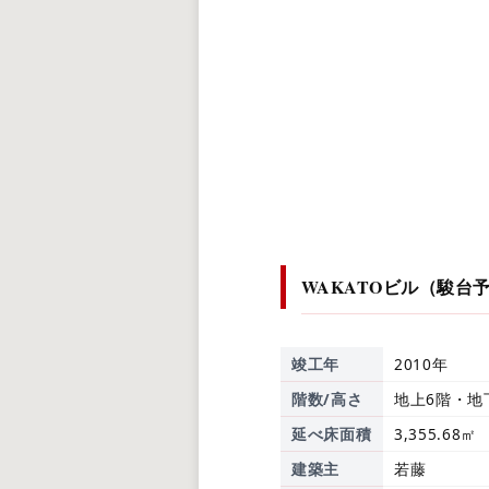
WAKATOビル（駿台
竣工年
2010年
階数/高さ
地上6階・地
延べ床面積
3,355.68㎡
建築主
若藤