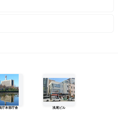
視庁本部庁舎
浅尾ビル