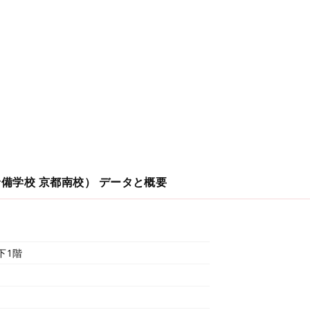
予備学校 京都南校）
データと概要
下1階