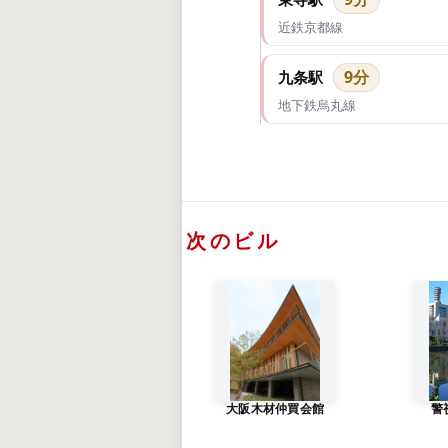
近鉄京都線
9分
九条駅
地下鉄烏丸線
次のビル
大阪木材仲買会館
警