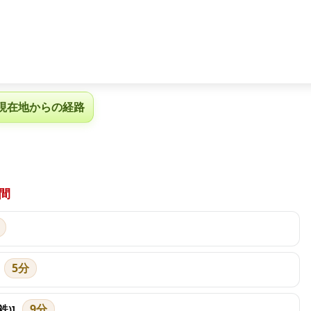
現在地からの経路
間
5分
9分
)]