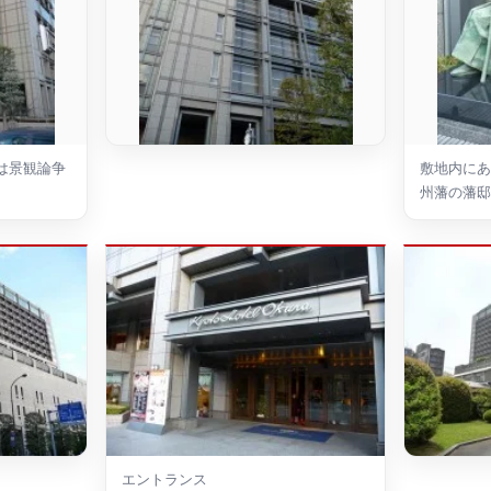
は景観論争
敷地内にあ
州藩の藩邸
エントランス