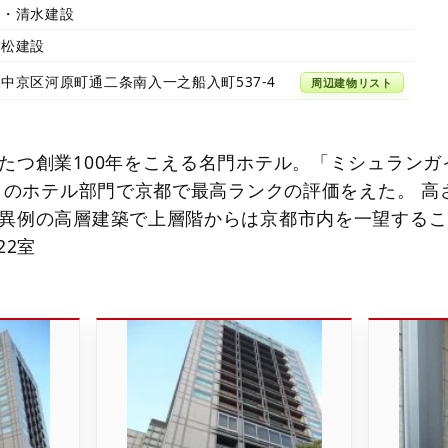
計・清水建設
西松建設
中京区河原町通二条南入一之船入町537-4
周辺建物リスト
たつ創業100年をこえる名門ホテル。「ミシュランガ
0」のホテル部門で京都で最高ランクの評価をえた。 高
異例の高層建築で上層階からは京都市内を一望するこ
22室