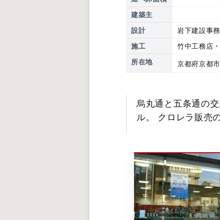
建築主
設計
岩下建設事
施工
竹中工務店
所在地
京都府京都市
烏丸通と五条通の交
ル。 クロレラ販売の