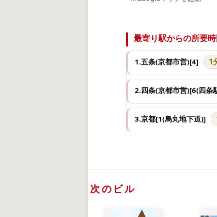
最寄り駅からの所要時
1
1.五条(京都市営)[4]
2.四条(京都市営)[6(四条駅
3.京都[1(烏丸地下道)]
次のビル